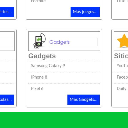
Fortnite
I like i
ries...
Más juegos...
Gadgets
Sit
Samsung Galaxy 9
YouTu
IPhone 8
Faceb
Pixel 6
Daily
ulas...
Más Gadgets...