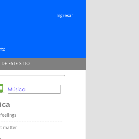
Ingresar
nto
DE ESTE SITIO
ica
feelings
it matter