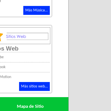
t
Más Música...
ios Web
be
ook
 Motion
Más sitios web...
Mapa de Sitio