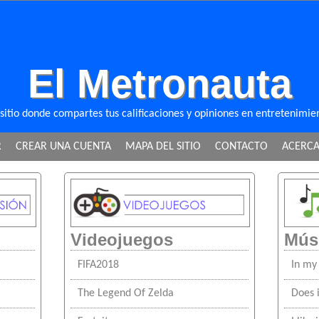
El Metronauta
 sitio donde compartes tus calificaciones y opiniones en entretenimie
R
CREAR UNA CUENTA
MAPA DEL SITIO
CONTACTO
ACERCA 
Videojuegos
Mús
FIFA2018
In my 
The Legend Of Zelda
Does 