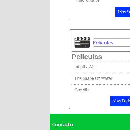
Daily Motion
Más Se
Peliculas
Infinity War
The Shape Of Water
Godzilla
Más Pelic
Contacto